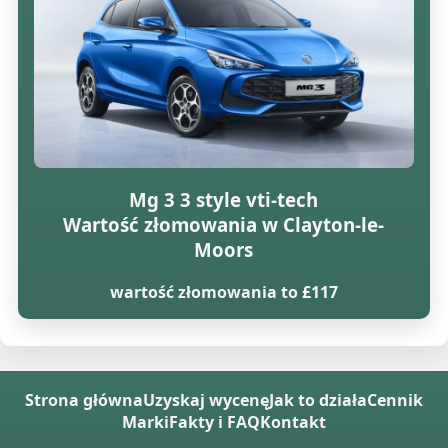
Mg 3 3 style vti-tech
Wartość złomowania w Clayton-le-
Moors
wartość złomowania to £117
Strona główna
Uzyskaj wycenę
Jak to działa
Cennik
Marki
Fakty i FAQ
Kontakt