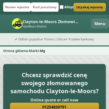
Alloys
Uzyskaj wycenę
Numer rejestracyjny
Kod pocztowy
Wyślij formularz wyceny
Clayton-le-Moors Złomowisko
Menu
Hyndburn District
✔ Odbiór pojazdu
✔ Pomoc z DVLA
✔ Przelew bankowy
Strona główna
Marki
Mg
Chcesz sprawdzić cenę
swojego złomowanego
samochodu Clayton-le-Moors?
Online quote or call now
01254839791